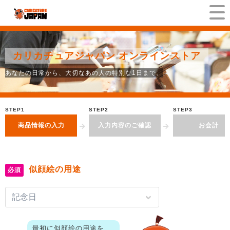
カリカチュアジャパン オンラインストア
あなたの日常から、大切なあの人の特別な1日まで。
STEP1
STEP2
STEP3
商品情報の入力
入力内容のご確認
お会計
似顔絵の用途
必須
最初に似顔絵の用途を